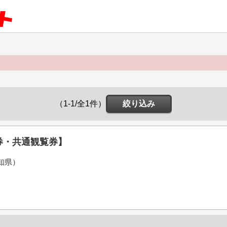
（1-1/全1件）
絞り込み
券・共通観覧券】
知県）