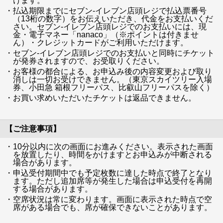
けます。
・払込期限までにセブン-イレブン店頭レジで払込票番号
（13桁の数字）をお伝えいただき、代金をお支払いくだ
さい。セブン-イレブン店頭レジでのお支払いには、現
金・電子マネー「nanaco」（※ポイントは付きませ
ん）・クレジットカードがご利用いただけます。
・セブン-イレブン店頭レジでのお支払いと同時にチケット
が発券されますので、お受取りください。
・お客様の都合による、お申込み後の内容変更および取り
消しは一切お受けできません。（東京スカイツリー入場
券、小田急 箱根フリーパス、比叡山フリーパスを除く）
・お買い求めいただいたチケットは返品できません。
【ご注意事項】
・10分以内に次の画面にお進みください。表示された画面
を放置したり、時間をかけますとお申込みが中断される
場合があります。
・申込受付期間中でも予定枚数に達した時点で終了となり
ます。ただし追加席等が発生した場合は申込受付を再開
する場合があります。
・空席状況は常に変わります。画面に表示された時点で空
席がある場合でも、席が確保できないことがあります。