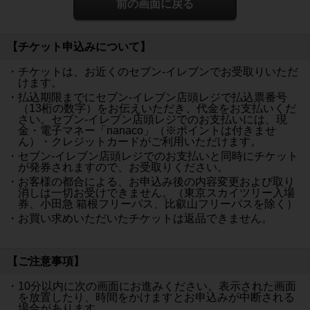
前の画面に戻る
【チケット申込みについて】
・チケットは、お近くのセブン-イレブンでお受取りいただ
けます。
・払込期限までにセブン-イレブン店頭レジで払込票番号
（13桁の数字）をお伝えいただき、代金をお支払いくだ
さい。セブン-イレブン店頭レジでのお支払いには、現
金・電子マネー「nanaco」（※ポイントは付きませ
ん）・クレジットカードがご利用いただけます。
・セブン-イレブン店頭レジでのお支払いと同時にチケット
が発券されますので、お受取りください。
・お客様の都合による、お申込み後の内容変更および取り
消しは一切お受けできません。（東京スカイツリー入場
券、小田急 箱根フリーパス、比叡山フリーパスを除く）
・お買い求めいただいたチケットは返品できません。
【ご注意事項】
・10分以内に次の画面にお進みください。表示された画面
を放置したり、時間をかけますとお申込みが中断される
場合があります。