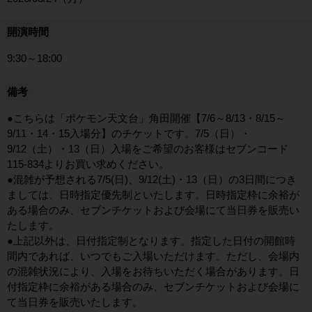
開演時間
9:30～18:00
備考
●こちらは「ポケモン天文台」角田開催【7/6～8/13・8/15～
9/11・14・15入場分】のチケットです。7/5（日）・
9/12（土）・13（日）入場をご希望のお客様はセブンコード
115-834よりお買い求めください。
●混雑が予想される7/5(日)、9/12(土)・13（日）の3日間につき
ましては、日時指定優先制といたします。日時指定枠に余裕が
ある場合のみ、セブンチケットおよび会場にて当日券を販売い
たします。
●上記以外は、日付指定制となります。指定した日付の開館時
間内であれば、いつでもご入場いただけます。ただし、会場内
の混雑状況により、入場をお待ちいただく場合があります。日
付指定枠に余裕がある場合のみ、セブンチケットおよび会場に
て当日券を販売いたします。