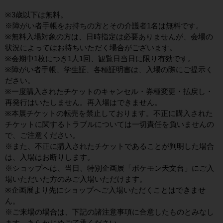
※3歳以下は無料。
※障がい者手帳をお持ちの方とその介護者1名は無料です。
※無料入場対象の方は、日時指定は必要ありませんが、会場の
状況によってはお待ちいただく場合がございます。
※会期中1枚につき1人1回、観覧日当日に限り有効です。
※障がい者手帳、学生証、各種証明書は、入場の際にご提示く
ださい。
※一度購入されたチケットのキャンセル・券種変更・払戻し・
再発行はいたしません。再入場はできません。
※本展チケットの転売を禁止しております。不正に購入された
チケットに関するトラブルについては一切責任を負いませんの
で、ご注意ください。
※また、不正に購入されたチケットであることが判明した場合
は、入場はお断りします。
※ショップへは、当日、特別企画展「ポケモン天文台」にご入
場いただいた方のみご入場いただけます。
※企画展より先にショップへご入場いただくことはできませ
ん。
※ご来場の場合は、下記の諸注意事項に合意したものとみなし
ます。あらかじめご了承ください。