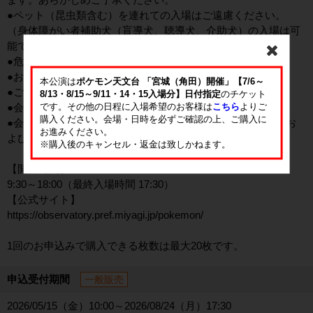
●ペット（昆虫類含む）を連れての入場はご遠慮ください。
（身体障がい者補助犬（盲導犬、聴導犬、介助犬）の入場は可
能です。）
●危険物、火気の持ち込みはお断りします。
●お酒に酔った方の入場はお断りします。
本公演は
ポケモン天文台 「宮城（角田）開催」【7/6～
●ご飲食は決められた場所でお願いします。
8/13・8/15～9/11・14・15入場分】日付指定
のチケット
です。その他の日程に入場希望のお客様は
こちら
よりご
●会場敷地内は全面禁煙です。
購入ください。会場・日時を必ずご確認の上、ご購入に
●会場内でのフラッシュ撮影、三脚、一脚、自撮り棒の使用お
お進みください。
よび動画撮影は禁止です。
※購入後のキャンセル・返金は致しかねます。
【開館時間】
9:30～18:00（最終入場時間 17:30）
【公式サイト】
https://observatory.pref.miyagi.jp/pokemon/
1回のお申込みで購入できる枚数は最大20枚です。
申込受付期間
一般販売
2026/05/15（金）10:00～2026/08/24（月）17:30