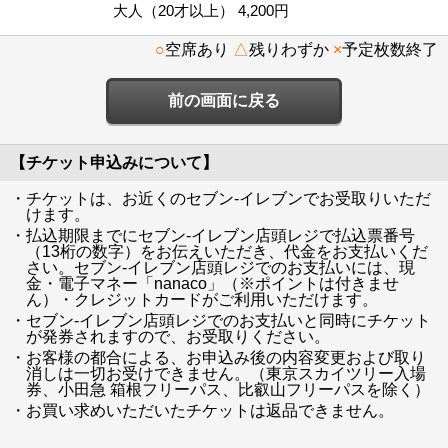
大人（20才以上） 4,200円
○
空席あり
△
残りわずか
×
予定枚数終了
前の画面に戻る
【チケット申込みについて】
・チケットは、お近くのセブン-イレブンでお受取りいただ
けます。
・払込期限までにセブン-イレブン店頭レジで払込票番号
（13桁の数字）をお伝えいただき、代金をお支払いくだ
さい。セブン-イレブン店頭レジでのお支払いには、現
金・電子マネー「nanaco」（※ポイントは付きませ
ん）・クレジットカードがご利用いただけます。
・セブン-イレブン店頭レジでのお支払いと同時にチケット
が発券されますので、お受取りください。
・お客様の都合による、お申込み後の内容変更および取り
消しは一切お受けできません。（東京スカイツリー入場
券、小田急 箱根フリーパス、比叡山フリーパスを除く）
・お買い求めいただいたチケットは返品できません。