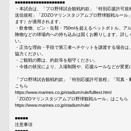
■■■■■■■■■■■■■■■■■■■
・本試合は、「プロ野球試合観戦約款」「特別応援許可規
送信規程」「ZOZOマリンスタジアムプロ野球観戦ルール
ます）が適用されます。
・飲食物、ビン・缶類・750mlを超えるペットボトル、
険物などの球場内への持ち込みは固くお断りします。詳し
い。
・正当な理由・手段で第三者へチケットを譲渡する場合は
協力ください。
・ご観戦の際は、約款等を順守ください。
・今後の状況により、入場制限や、応援ルールなどが変更
「プロ野球試合観戦約款」「特別応援許可規程」「写真・
こちら
https://www.marines.co.jp/stadium/rule/fulltext.html
「ZOZOマリンスタジアムプロ野球観戦ルール」はこちら
https://www.marines.co.jp/stadium/rule/
■■■■■
注意事項
■■■■■