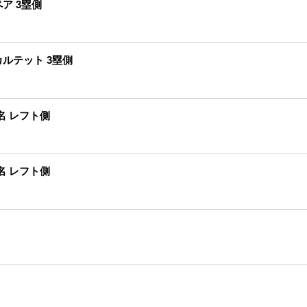
ア 3塁側
ルテット 3塁側
名 レフト側
名 レフト側
ト