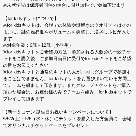
※未就学児は保護者同伴の場合に限り無料でご参加頂けます
【for kidsキットについて】
※for kidsキットは、会場での体験や謎解きのクオリティはその
ままに、謎の難易度やボリュームを調整し、漢字にルビが入り
ます
※対象年齢：6歳～12歳（小学生）
※for kidsキットをご希望の方は、参加される人数分の一般チケ
ットをご購入後、ご参加日当日に受付でfor kidsキットをご希望
の旨をお伝えください
※for kidsキットと通常のキットの人が、同じグループで参加す
ることはできません。for kidsキットをお選び頂いている方同士
でチームを組ませて頂きます。またグループチケットをご購入
頂いた場合は、お連れ様のみでチームを組み、for kidsキットで
プレイして頂きます
【新一＆コナン 誕生日お祝いキャンペーンについて】
※5/2(土)～5/6（水・休）にチケットを購入した方全員に、会場
でオリジナルチケットケースをプレゼント