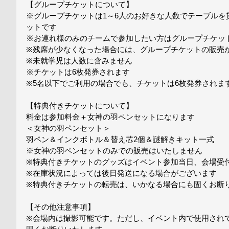
【グループチケットについて】
※グループチケットは1～6人のお好きな人数でテーブルを
ットです
※お連れ様のみのチームで参加したい方はグループチケッ
※残席が少なくなった場合には、グループチケットの販売
※未就学児は人数に含みません
※チケットは6枚発券されます
※5名以下でご利用の場合でも、チケットは6枚発券されま
【特典付きチケットについて】
料金は参加料金＋女神の羽ペンセットになります
＜女神の羽ペンセット＞
羽ペン＆インクボトル＆替え芯2個＆謎解きキット一式
※女神の羽ペンセットのみでの販売はいたしません
※特典付きチケットのグッズはイベント参加当日、会場受
※在庫状況によっては後日発送になる場合がございます
※特典付きチケットの転売は、いかなる場合にも固くお断
【その他注意事項】
※会場内は撮影可能です。ただし、イベント内で使用され