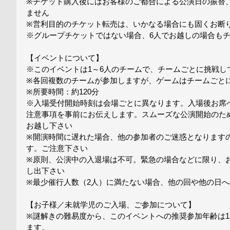
※チケット購入後にはお客様のご都合による公演日の振替
ません
※営利目的のチケット転売は、いかなる場合にも固くお断
※グループチケットではない場合、6人でお越しの場合も
【イベントについて】
※このイベントは1～6人のチームで、チームごとに挑戦し
※各回複数のチームが参加しますが、ゲームはチームごと
※所要時間：約120分
※入場受付開始時刻は会場ごとに異なります。入場後お席
注意事項を事前にお伝えします。スムーズな公演開始のため
お越し下さい
※開演時間に遅れた場合、他の参加者のご迷惑となります
す。ご注意下さい
※原則、公演中の入退場は不可。緊急の場合などに限り、
し出下さい
※最少催行人数（2人）に満たない場合、他の回や他の日
【お子様／未就学児のご入場、ご参加について】
※謎解きの難易度から、このイベントへの推奨参加年齢は1
ます。