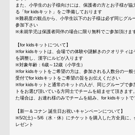
また、小学生のお子様向けには、保護者の方とお子様が協
る「for kidsキット」をご準備しております
※難易度の観点から、小学生以下のお子様は必ず同じグルー
参加下さい
※未就学児は保護者同伴の場合に限り無料でご参加頂けま
【for kidsキットについて】
※for kidsキットは、会場での体験や謎解きのクオリテ
を調整し、漢字にルビが入ります
※対象年齢：6歳～12歳（小学生）
※for kidsキットをご希望の方は、参加される人数分の
受付でfor kidsキットをご希望の旨をお伝えください
※for kidsキットと通常のキットの人が、同じグループで参加
トをお選び頂いている方同士でチームを組ませて頂きます
た場合は、お連れ様のみでチームを組み、for kidsキット
【新一＆コナン 誕生日お祝いキャンペーンについて】
※5/2(土)～5/6（水・休）にチケットを購入した方全員
レゼント