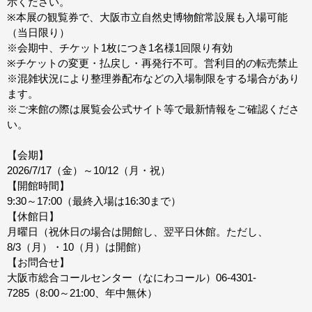
示ください。
※本展の観覧券で、大阪市立自然史博物館常設展も入場可能
（当日限り）
※会期中、チケット1枚につき1名様1回限り有効
※チケットの変更・払戻し・再発行不可。営利目的の転売禁止
※混雑状況により整理券配布などの入場制限をする場合があり
ます。
※ご来館の際は展覧会公式サイト等で最新情報をご確認くださ
い。
【会期】
2026/7/17（金）～10/12（月・祝）
【開館時間】
9:30～17:00（最終入場は16:30まで）
【休館日】
月曜日（祝休日の場合は開館し、翌平日休館。ただし、
8/3（月）・10（月）は開館）
【お問合せ】
大阪市総合コールセンター（なにわコール）06-4301-
7285（8:00～21:00、年中無休）