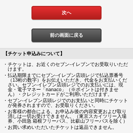
前の画面に戻る
【チケット申込みについて】
・チケットは、お近くのセブン-イレブンでお受取りいただ
けます。
・払込期限までにセブン-イレブン店頭レジで払込票番号
（13桁の数字）をお伝えいただき、代金をお支払いくだ
さい。セブン-イレブン店頭レジでのお支払いには、現
金・電子マネー「nanaco」（※ポイントは付きませ
ん）・クレジットカードがご利用いただけます。
・セブン-イレブン店頭レジでのお支払いと同時にチケット
が発券されますので、お受取りください。
・お客様の都合による、お申込み後の内容変更および取り
消しは一切お受けできません。（東京スカイツリー入場
券、小田急 箱根フリーパス、比叡山フリーパスを除く）
・お買い求めいただいたチケットは返品できません。