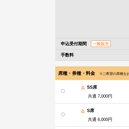
申込受付期間
一般販売
手数料
席種・券種・料金
※ご希望の席種を
△
SS席
共通 7,000円
△
S席
共通 6,000円