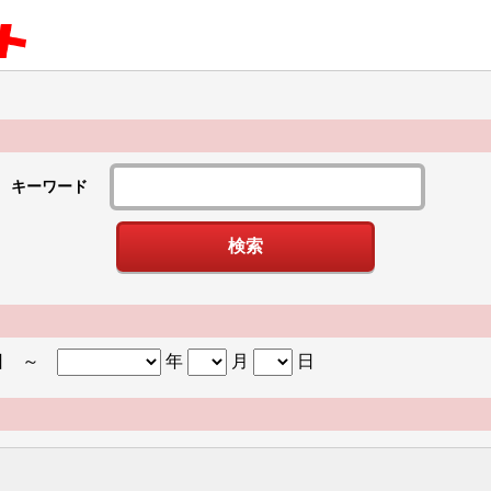
キーワード
日
～
年
月
日