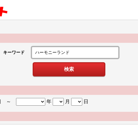
キーワード
日
～
年
月
日