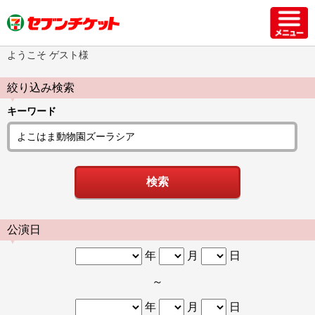
ようこそ ゲスト様
絞り込み検索
キーワード
公演日
年
月
日
～
年
月
日