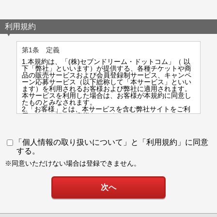
b）個人情報の保護管理者
株式会社セブンドリーム・ドットコム
利用規約
経営管理部GM 古賀 仁
連絡先：03-6238-3691（代表）
第1条 定義
c）利用目的
1.本規約は、「(株)セブンドリーム・ドットコム」（ 以
当社は、当社のセブンチケットサービス（以下、「当社
下「弊社」といいます）が提供する、各種チケットや商
チケットサービス」といいます）への会員登録の際にお
品の販売サービスおよび会員登録制サービス、キャンペ
申し出いただいた必要項目についてお客様の個人情報を
ーン応募サービス（以下総称して「本サービス」といい
取得いたします。取得いたしました個人情報は、以下の
ます）を利用されるお客様および弊社に適用されます。
各号に定める目的のために利用します。
本サービスを利用した場合は、お客様が本規約に同意し
(1)チケットの販売および各種サービスの提供のため（受
たものとみなされます。
付、代金決済、引換、払戻し等）
2.「お客様」とは、本サービスを含む弊社サイトをご利
(2)会員サービスの提供のため（登録、本人確認・認証
用される一切のお客様をいいます。
等）
3.「会員」とは、弊社に入会申込みをされ、弊社が本サ
(3)公演・イベントに関する重要なご案内のため（変更・
ービスの利用を承諾したお客様をいいます。
中止等）
4.未成年者が本サービスを利用する場合、都度事前に親
「個人情報の取り扱いについて」と「利用規約」に同意
(4)サービスに関する情報やキャンペーン等のご案内のた
権者の同意を得て行うものとします。
め
する。
(5)各種規約、条件およびポリシーの変更等の通知のため
第2条 本規約の適用範囲及び変更
(6)お問い合わせ等への対応のため
※同意いただけない場合は登録できません。
(7)不正な利用もしくは違法となる可能性のある行為等の
1.本規約の本文の他に、ページ毎に規定されている個別
防止のため
規定も、本規約の一部を構成します。また、本規約と個
別規定が異なる場合には、個別規定の定めが優先される
ものとします。
d）個人情報の第三者への提供
2.弊社は、お客様に対して事前の通知をすることなく本
提供の目的：当社は、当社チケットサービスの提供のた
規約および個別規定の全部または一部を変更することが
めに必要な範囲内、ならびに付随したサービス提供に必
ありますので、本サービスを利用する場合は必ず本規約