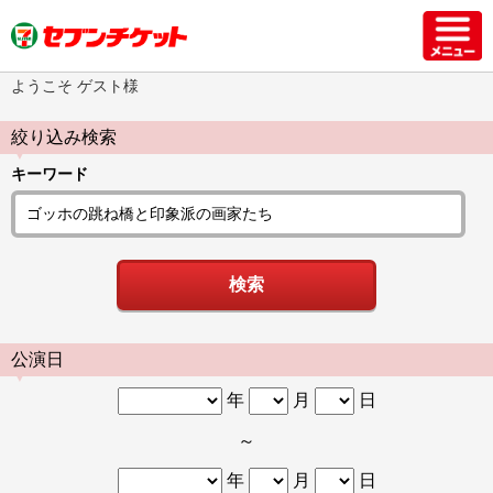
ようこそ ゲスト様
絞り込み検索
キーワード
公演日
年
月
日
～
年
月
日